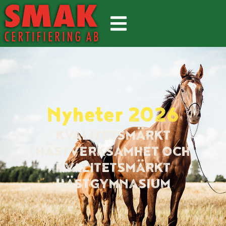
Nyheter 2026
KVALITETSMÄRKT
HÄSTVERKSAMHET OCH
KVALITETSMÄRKT
HÄSTGYMNASIUM