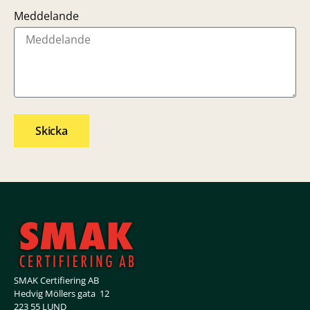
Meddelande
Skicka
SMAK Certifiering AB
Hedvig Möllers gata 12
223 55 LUND