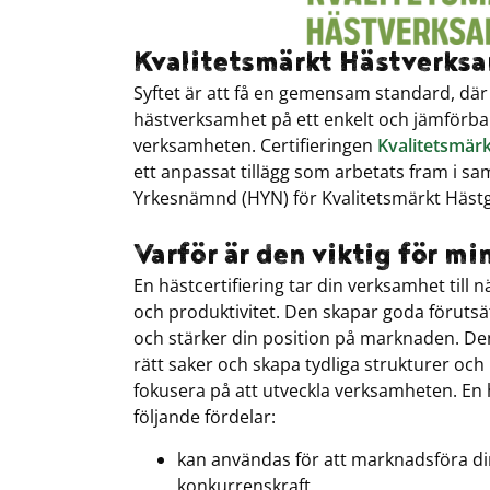
Kvalitetsmärkt Hästverks
Syftet är att få en gemensam standard, dä
hästverksamhet på ett enkelt och jämförbart 
verksamheten. Certifieringen
Kvalitetsmär
ett anpassat tillägg som arbetats fram i 
Yrkesnämnd (HYN) för Kvalitetsmärkt Häs
Varför är den viktig för m
En hästcertifiering tar din verksamhet till n
och produktivitet. Den skapar goda föruts
och stärker din position på marknaden. Den
rätt saker och skapa tydliga strukturer och 
fokusera på att utveckla verksamheten. En 
följande fördelar:
kan användas för att marknadsföra d
konkurrenskraft