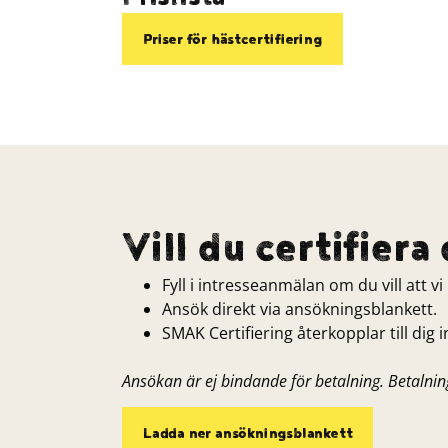
Priser för hästcertifiering
Vill du certifier
Fyll i intresseanmälan om du vill att v
Ansök direkt via ansökningsblankett.
SMAK Certifiering återkopplar till dig 
Ansökan är ej bindande för betalning. Betalning 
Ladda ner ansökningsblankett