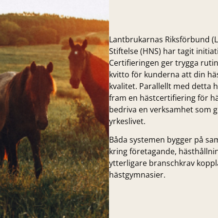
Lantbrukarnas Riksförbund (L
Stiftelse (HNS) har tagit initiati
Certifieringen ger trygga rut
kvitto för kunderna att din h
kvalitet. Parallellt med dett
fram en hästcertifiering för h
bedriva en verksamhet som ge
yrkeslivet.
Båda systemen bygger på sam
kring företagande, hästhållnin
ytterligare branschkrav koppla
hästgymnasier.