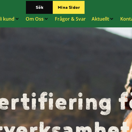
Sök
Mina Sidor
li kund
Om Oss
Frågor & Svar
Aktuellt
Kont
ertifiering f
tverksamhet