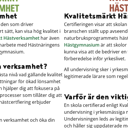
amhet
Kvalitetsmärkt H
r den som driver
Certifieringen visar att skolan
sätt, kan visa hög kvalitet i
branschen ställt upp avseende
kt Hästverksamhet
har även
naturbruksprogrammets hästi
samarbete med Hästnäringens
Hästgymnasium
är att skolo
tgymnasium.
kunna visa att de bedriver e
förberedelse inför yrkeslivet.
in verksamhet?
All undervisning sker i yrkes
ästa nivå vad gällande kvalitet
legitimerade lärare som regel
ättningar för ökad lönsamhet
 hjälper dig att fokusera på
processer som tillåter dig att
Varför är den vikt
hästcertfiering erbjuder
En skola certifierad enligt K
undervisning i yrkesmässiga 
Undervisningen leds av legit
in verksamhet och öka din
och håller sig uppdaterade m