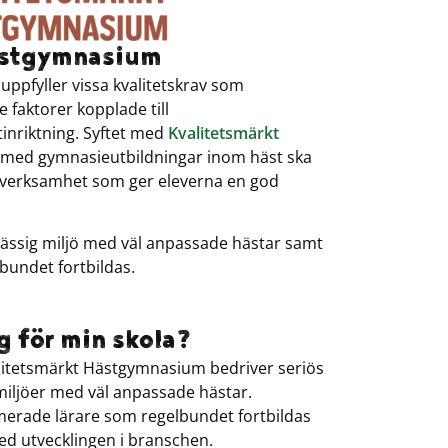
ästgymnasium
 uppfyller vissa kvalitetskrav som
 faktorer kopplade till
nriktning. Syftet med
Kvalitetsmärkt
r med gymnasieutbildningar inom häst ska
n verksamhet som ger eleverna en god
mässig miljö med väl anpassade hästar samt
bundet fortbildas.
ig för min skola?
valitetsmärkt Hästgymnasium bedriver seriös
miljöer med väl anpassade hästar.
imerade lärare som regelbundet fortbildas
ed utvecklingen i branschen.