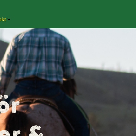
akt
ör
er &