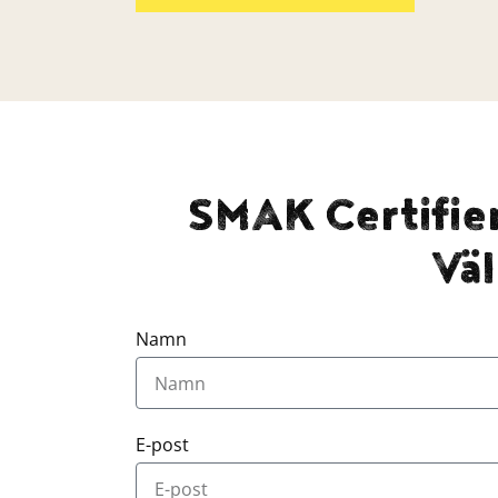
SMAK Certifier
Vä
Namn
E-post