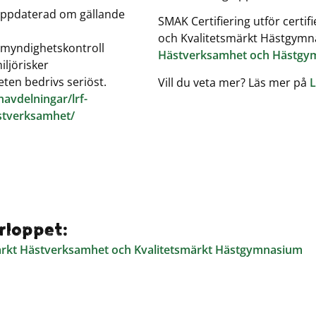
 uppdaterad om gällande
SMAK Certifiering utför certi
och Kvalitetsmärkt Hästgym
l myndighetskontroll
Hästverksamhet och Hästgy
iljörisker
eten bedrivs seriöst.
Vill du veta mer? Läs mer på
L
havdelningar/lrf-
astverksamhet/
rloppet:
smärkt Hästverksamhet och Kvalitetsmärkt Hästgymnasium