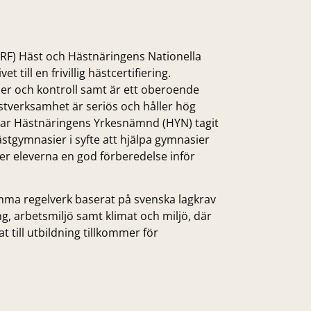
RF) Häst och Hästnäringens Nationella
vet till en frivillig hästcertifiering.
iner och kontroll samt är ett oberoende
ästverksamhet är seriös och håller hög
a har Hästnäringens Yrkesnämnd (HYN) tagit
ästgymnasier i syfte att hjälpa gymnasier
r eleverna en god förberedelse inför
ma regelverk baserat på svenska lagkrav
g, arbetsmiljö samt klimat och miljö, där
t till utbildning tillkommer för