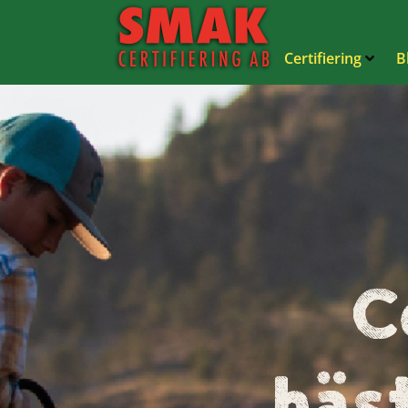
Certifiering
B
C
häs