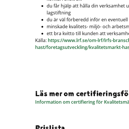
du får hjälp att hålla din verksamhet
lagstiftning
du är väl förberedd inför en eventuel
minskade kvalitets- miljö- och arbetsm
ett bra kvitto till kunden att verksamh
Källa:
https://www.lrf.se/om-lrf/lrfs-bransc
hast/foretagsutveckling/kvalitetsmarkt-h
Läs mer om certifieringsfö
Information om certifiering för Kvalitet
Prislista