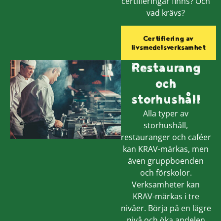
certifieringar finns? Och
vad krävs?
Certifiering av
livsmedelsverksamhet
Restaurang
och
storhushåll
Alla typer av
storhushåll,
restauranger och caféer
kan KRAV-märkas, men
även gruppboenden
och förskolor.
Verksamheter kan
KRAV-märkas i tre
nivåer. Börja på en lägre
nivå och öka andelen