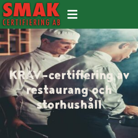
KRAV-certifiering av
restaurang och
storhushåll