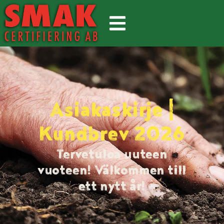
Asiakaskirje |
Kundbrev 2026
Tervetuloa uuteen
vuoteen! Välkommen till
ett nytt år!