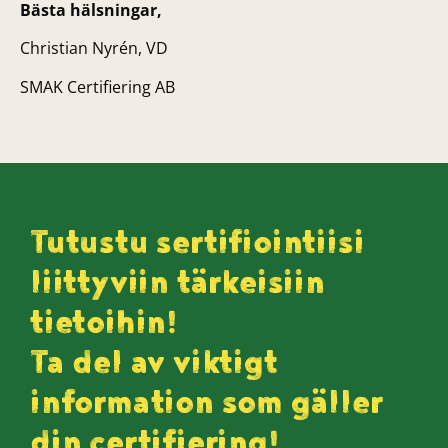
Bästa hälsningar,
Christian Nyrén, VD
SMAK Certifiering AB
Tutustu sertifiointiisi
liittyviin tärkeisiin
tietoihin!
Ta del av viktigt
information som gäller
din certifiering!