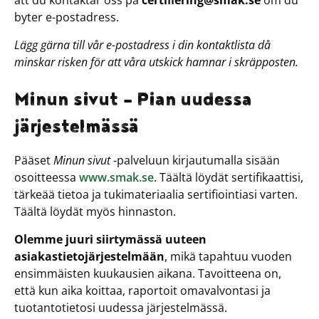
att du kontaktar oss på
certiﬁering@smak.se
om du
byter e-postadress.
Lägg gärna till vår e-postadress i din kontaktlista då
minskar risken för att våra utskick hamnar i skräpposten.
Minun sivut – Pian uudessa
järjestelmässä
Pääset
Minun sivut
-palveluun kirjautumalla sisään
osoitteessa
www.smak.se
. Täältä löydät sertifikaattisi,
tärkeää tietoa ja tukimateriaalia sertifiointiasi varten.
Täältä löydät myös hinnaston.
Olemme juuri siirtymässä uuteen
asiakastietojärjestelmään
, mikä tapahtuu vuoden
ensimmäisten kuukausien aikana. Tavoitteena on,
että kun aika koittaa, raportoit omavalvontasi ja
tuotantotietosi uudessa järjestelmässä.