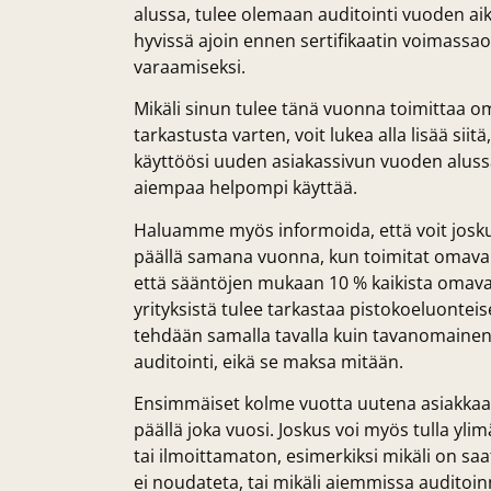
alussa, tulee olemaan auditointi vuoden ai
hyvissä ajoin ennen sertifikaatin voimassa
varaamiseksi.
Mikäli sinun tulee tänä vuonna toimittaa om
tarkastusta varten, voit lukea alla lisää siitä
käyttöösi uuden asiakassivun vuoden aluss
aiempaa helpompi käyttää.
Haluamme myös informoida, että voit josku
päällä samana vuonna, kun toimitat omavalv
että sääntöjen mukaan 10 % kaikista omava
yrityksistä tulee tarkastaa pistokoeluonteis
tehdään samalla tavalla kuin tavanomainen
auditointi, eikä se maksa mitään.
Ensimmäiset kolme vuotta uutena asiakkaa
päällä joka vuosi. Joskus voi myös tulla ylim
tai ilmoittamaton, esimerkiksi mikäli on saatu
ei noudateta, tai mikäli aiemmissa auditoin