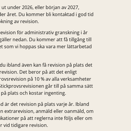
 ut under 2026, eller början av 2027,
er året. Du kommer bli kontaktad i god tid
okning av revision.
vision för administrativ granskning i år
ller nedan. Du kommer att få tillgång till
et som vi hoppas ska vara mer lättarbetad
 du ibland även kan få revision på plats det
evision. Det beror på att det enligt
provsrevision på 10 % av alla verksamheter
tickprovsrevisionen går till på samma sätt
på plats och kostar ingenting.
 är det revision på plats varje år. Ibland
en extrarevision, anmäld eller oanmäld, om
kationer på att reglerna inte följs eller om
vid tidigare revision.