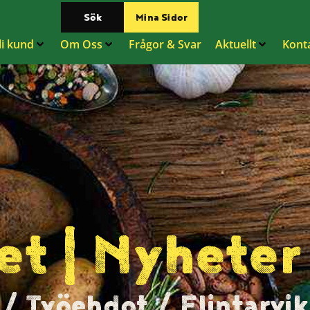
Sök
Mina Sidor
li kund
Om Oss
Frågor & Svar
Aktuellt
Kont
et | Nyhete
 / Työehdot / Elintarvi