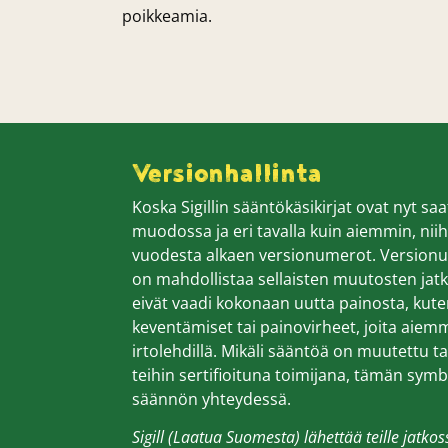
poikkeamia.
Versionhallinta
Koska Sigillin sääntökäsikirjat ovat nyt saat
muodossa ja eri tavalla kuin aiemmin, niih
vuodesta alkaen versionumerot. Version
on mahdollistaa sellaisten muutosten jatk
eivät vaadi kokonaan uutta painosta, kut
keventämiset tai painovirheet, joita aiem
irtolehdillä. Mikäli sääntöä on muutettu ta
teihin sertifioituna toimijana, tämän symb
säännön yhteydessä.
Sigill (Laatua Suomesta) lähettää teille jatko