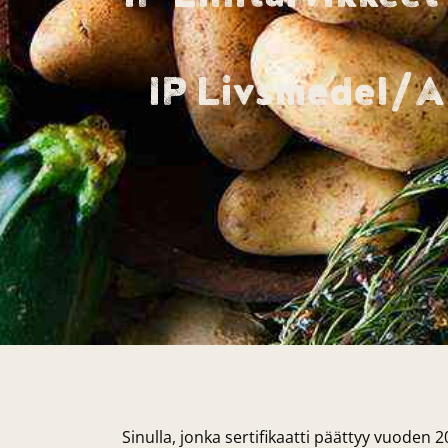
IP Livsmedel/Ar
Sinulla, jonka sertifikaatti päättyy vuoden 