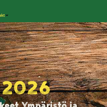
akt
r 2026
kkeet Ympäristö ja