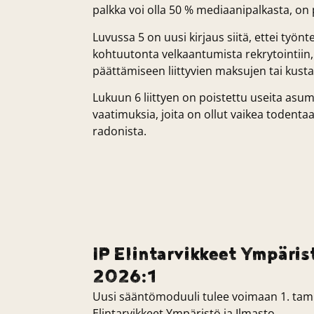
palkka voi olla 50 % mediaanipalkasta, on 
Luvussa 5 on uusi kirjaus siitä, ettei työnt
kohtuutonta velkaantumista rekrytointiin,
päättämiseen liittyvien maksujen tai kust
Lukuun 6 liittyen on poistettu useita asum
vaatimuksia, joita on ollut vaikea todenta
radonista.
IP Elintarvikkeet Ympärist
2026:1
Uusi sääntömoduuli tulee voimaan 1. tam
Elintarvikkeet Ympäristö ja Ilmasto.