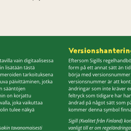
Versionshanterin
avilla vain digitaalisessa
Eftersom Sigills regelhandböc
in lisätään tästä
form på ett annat sätt än ti
umeroiden tarkoituksena
börja med versionsnummer p
uva päivittäminen, jotka
versionsnummer är att konti
en sääntöjen
ändringar som inte kräver en
min on korjattu
feltryck som tidigare har ha
valla, joka vaikuttaa
ändrad på något sätt som på
olin tulee näkyä
kommer denna symbol finnas
Sigill (Kvalitet från Finland) 
ssakin tavanomaisesti
vanligt till er om regeländring