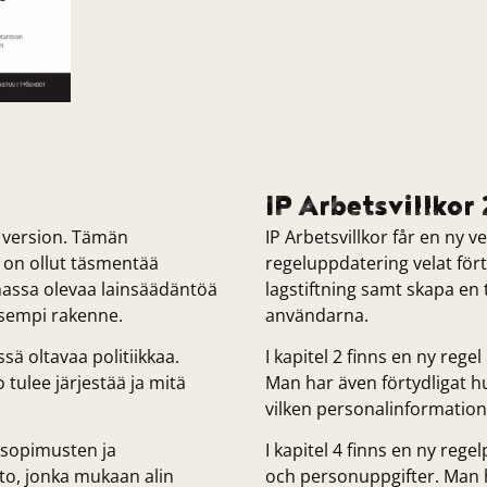
IP Arbetsvillkor
 version. Tämän
IP Arbetsvillkor får en ny v
 on ollut täsmentää
regeluppdatering velat fört
massa olevaa lainsäädäntöä
lagstiftning samt skapa en 
äisempi rakenne.
användarna.
sä oltavaa politiikkaa.
I kapitel 2 finns en ny rege
tulee järjestää ja mitä
Man har även förtydligat h
vilken personalinformation
ösopimusten ja
I kapitel 4 finns en ny rege
hto, jonka mukaan alin
och personuppgifter. Man h