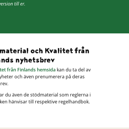
sion till er.
material och Kvalitet från
ands nyhetsbrev
itet från Finlands hemsida
kan du ta del av
yheter och även prenumerera på deras
rev.
tar du även de stödmaterial som reglerna i
en hänvisar till respektive regelhandbok.