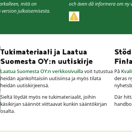
tarkalleen, mitä on
och även då informera om ny ver
version julkaisemisesta.
Tukimateriaali ja Laatua
Stöd
Suomesta OY:n uutiskirje
Finl
Laatua Suomesta OY:n verkkosivuilla
voit tutustua
På
Kval
heidän ajankohtaisiin uutisiinsa ja myös tilata
deras n
heidän uutiskirjeensä.
nyhetsb
Sieltä löydät myös ne tukimateriaalit, joihin
Där hit
käsikirjan säännöt viittaavat kunkin sääntökirjan
handbok
osalta.