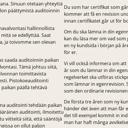
kana. Sinuun otetaan yhteyttä
Du som har certifikat som går
olon päättymistä auditoinnin
kommer att få en revision und
innan certifikatet går ut för b
avalvontasi hallinnollista
Om du ska lämna in din egenre
, mitä se edellyttää. Saat
kan du läsa mer om vad som gä
a, ja toivomme sen olevan
en ny kundsida i början på år
för er.
s saada auditoinnin paikan
Vi vill också informera om att
ontasi. Tämä johtuu siitä,
år som du lämnar in din egenr
lvonnan toimittavista
regelverket ska utföras stick
esti. Pistokoeauditointi
som lämnar in egenrevision. S
 paikan päällä tehtävä
som den ordinarie revisionen 
De första tre åren som ny kund
na auditointi tehdään paikan
händer det även att man får 
ääräinen auditointi, ilmoitettu
det till exempel kommit in indi
 viitteitä siitä, että sääntöjä
man har haft många avvikelser 
neissa on ollut paljon