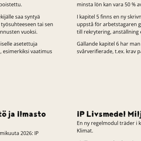
poistettu.
minsta lön kan vara 50 % a
ekijälle saa syntyä
I kapitel 5 finns en ny skri
 työsuhteeseen tai sen
uppstå för arbetstagaren g
annusten vuoksi.
till rekrytering, anställning 
iselle asetettuja
Gällande kapitel 6 har man 
a, esimerkiksi vaatimus
svårverifierade, t.ex. krav 
ö ja Ilmasto
IP Livsmedel Mil
En ny regelmodul träder i k
Klimat.
mikuuta 2026: IP