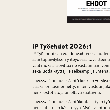
IP Työehdot 2026:1
IP Työehdot saa vuodenvaihteessa uuden
sääntöpäivityksen yhteydessä tavoitteena
vaatimuksia, sovittaa ne vastaamaan voi
sekä luoda käyttäjille selkeämpi ja yhten
Luvussa 2 on uusi sääntö koskien yritykses
Lisäksi on täsmennetty, miten vastuunjako 
henkilöstötietoja on oltava saatavilla.
Luvussa 4 on uusi sääntökohta liittyen ty
henkilötietojen käsittelyyn. Myös vaihtoe