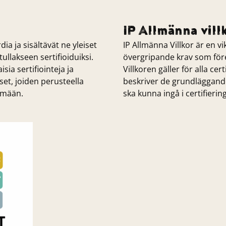
IP Allmänna vill
ia ja sisältävät ne yleiset
IP Allmänna Villkor är en v
ullakseen sertifioiduiksi.
övergripande krav som föret
ia sertifiointeja ja
Villkoren gäller för alla ce
set, joiden perusteella
beskriver de grundläggand
elmään.
ska kunna ingå i certifieri