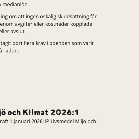
v medianlön.
vning om att ingen oskälig skuldsättning får
enom avgifter eller kostnader kopplade
eller avslut.
tagit bort flera krav i boenden som varit
på radon.
jö och Klimat 2026:1
raft 1 januari 2026; IP Livsmedel Miljö och