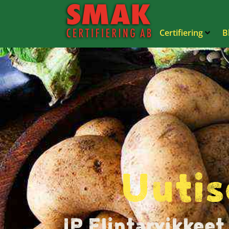
Certifiering
B
Uutis
IP Elintarvikkeet