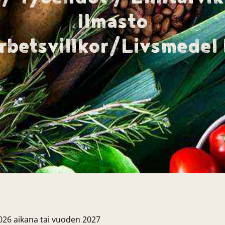
Ilmasto
betsvillkor/Livsmedel 
2026 aikana tai vuoden 2027