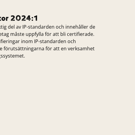
kor 2024:1
iktig del av IP-standarden och innehåller de
ag måste uppfylla för att bli certifierade.
rtifieringar inom IP-standarden och
e förutsättningarna för att en verksamhet
ngssystemet.