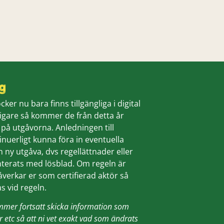
g
ker nu bara finns tillgängliga i digital
digare så kommer de från detta år
å utgåvorna. Anledningen till
nuerligt kunna föra in eventuella
 ny utgåva, dvs regellättnader eller
nterats med lösblad. Om regeln är
verkar er som certifierad aktör så
 vid regeln.
kommer fortsatt skicka information som
ar etc så att ni vet exakt vad som ändrats