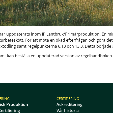
har uppdaterats inom IP Lantbruk/Primärproduktion. En min
aturbeteskött. För att möta en ökad efterfrågan och göra det
xtodling samt regelpunkterna 6.13 och 13.3. Detta började a
amt kan beställa en uppdaterad version av regelhandboken
IERING
CERTIFIERING
isk Produktion
Ackreditering
ertifiering
Vår historia