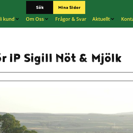
Sök
Mina Sidor
li kund
Om Oss
Frågor & Svar
Aktuellt
Kont
r IP Sigill Nöt & Mjölk