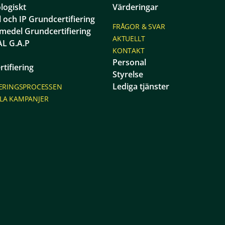
logiskt
Värderingar
ll och IP Grundcertifiering
FRÅGOR & SVAR
smedel Grundcertifiering
AKTUELLT
L G.A.P
KONTAKT
Personal
rtifiering
Styrelse
Lediga tjänster
IERINGSPROCESSEN
LA KAMPANJER