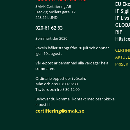
EU Eko
SMAK Certifiering AB
IP Sigi
Hedvig Möllers gata 12
223 55 LUND
IP Liv
GLOBA
020-61 62 63
RIP
Sommartider 2026
Hästce
Växeln håller stängt från 20 juli och öppnar
CERTIF
igen 10 augusti.
AKTUEL
Vår e-post är bemannad alla vardagar hela
PRISER
sommaren.
Ordinarie öppettider i växeln:
Mån och ons 13:00-16:30
Tis, tors och fre 8:30-12:00
Behöver du komma i kontakt med oss? Skicka
e-post till
certifiering@smak.se