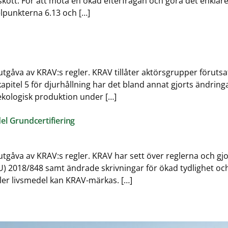
kött. För att möta en ökad efterfrågan och göra det enklare
elpunkterna 6.13 och […]
tgåva av KRAV:s regler. KRAV tillåter aktörsgrupper förutsa
kapitel 5 för djurhållning har det bland annat gjorts ändrin
 ekologisk produktion under […]
el Grundcertifiering
tgåva av KRAV:s regler. KRAV har sett över reglerna och gjor
U) 2018/848 samt ändrade skrivningar för ökad tydlighet och
ler livsmedel kan KRAV-märkas. […]