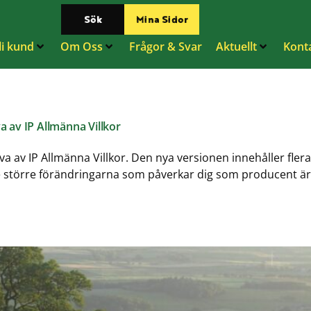
Sök
Mina Sidor
li kund
Om Oss
Frågor & Svar
Aktuellt
Kont
a av IP Allmänna Villkor
åva av IP Allmänna Villkor. Den nya versionen innehåller fle
e större förändringarna som påverkar dig som producent är a