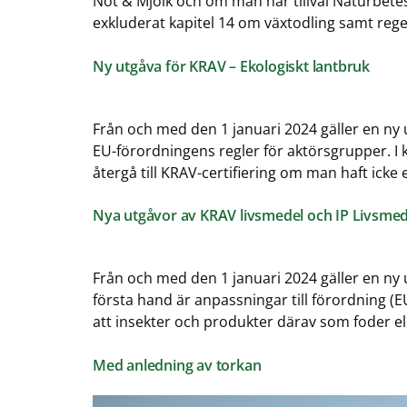
Nöt & Mjölk och om man har tillval Naturbetes
exkluderat kapitel 14 om växtodling samt reg
Ny utgåva för KRAV – Ekologiskt lantbruk
Från och med den 1 januari 2024 gäller en ny u
EU-förordningens regler för aktörsgrupper. I 
återgå till KRAV-certifiering om man haft icke
Nya utgåvor av KRAV livsmedel och IP Livsmed
Från och med den 1 januari 2024 gäller en ny u
första hand är anpassningar till förordning (E
att insekter och produkter därav som foder el
Med anledning av torkan