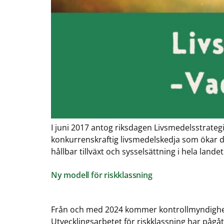
I juni 2017 antog riksdagen Livsmedelsstrateg
konkurrenskraftig livsmedelskedja som ökar d
hållbar tillväxt och sysselsättning i hela land
Ny modell för riskklassning
Från och med 2024 kommer kontrollmyndighete
Utvecklingsarbetet för riskklassning har påg