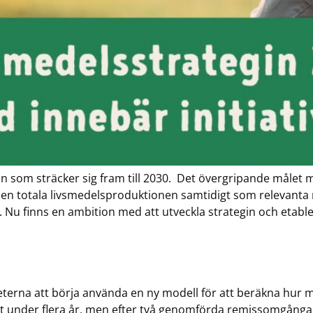
in som sträcker sig fram till 2030. Det övergripande målet m
en totala livsmedelsproduktionen samtidigt som relevanta 
et. Nu finns en ambition med att utveckla strategin och etabl
rna att börja använda en ny modell för att beräkna hur my
ått under flera år, men efter två genomförda remissomgånga